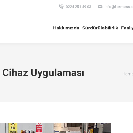
0224 251 49 03
info@formess.c
Hakkımızda
Sürdürülebilirlik
Faali
 Cihaz Uygulaması
You a
Hom