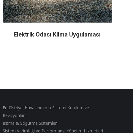
Elektrik Odası Klima Uygulaması
Endüstriyel Havalandırma Sistemi Kurulum ve
Revizyonları
Isıtma & Soğutma Sistemleri
Sistem Verimliliği ve Performansı Yönetim Hizmetleri