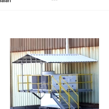
aları
Next
project: