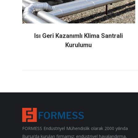
Isı Geri Kazanımlı Klima Santrali
Kurulumu
FORMESS Endüstriyel Mühendislik olarak 2000 yılında
Bursa’da kurulan firmamız; endüstriyel havalandırma,