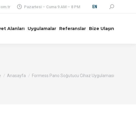
Search:
EN
om.tr
Pazartesi – Cuma 9 AM – 8 PM
yet Alanları
Uygulamalar
Referanslar
Bize Ulaşın
re here:
e
Anasayfa
Formess Pano Soğutucu Cihaz Uygulaması