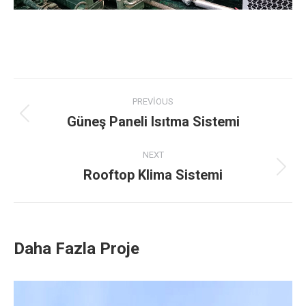
Project
PREVIOUS
navigation
Güneş Paneli Isıtma Sistemi
Previous
project:
NEXT
Rooftop Klima Sistemi
Next
project:
Daha Fazla Proje