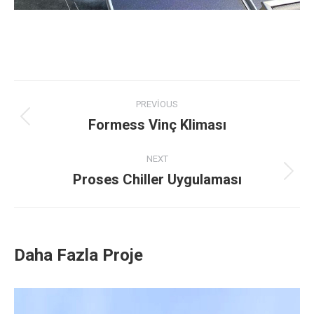
Project
PREVIOUS
navigation
Formess Vinç Kliması
Previous
project:
NEXT
Proses Chiller Uygulaması
Next
project:
Daha Fazla Proje