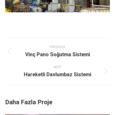
Project
PREVIOUS
navigation
Vinç Pano Soğutma Sistemi
Previous
project:
NEXT
Hareketli Davlumbaz Sistemi
Next
project:
Daha Fazla Proje