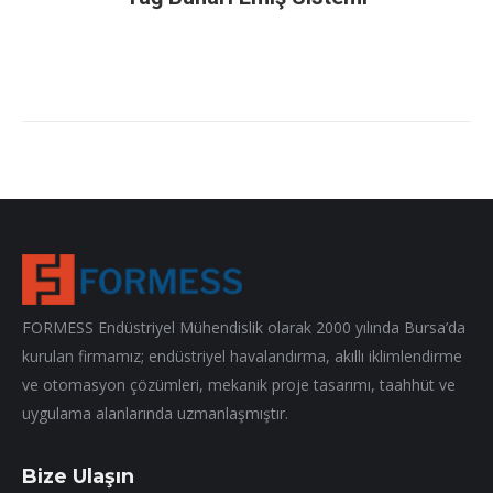
FORMESS Endüstriyel Mühendislik olarak 2000 yılında Bursa’da
kurulan firmamız; endüstriyel havalandırma, akıllı iklimlendirme
ve otomasyon çözümleri, mekanik proje tasarımı, taahhüt ve
uygulama alanlarında uzmanlaşmıştır.
Bize Ulaşın