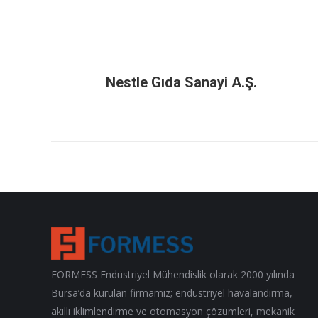
Nestle Gıda Sanayi A.Ş.
FORMESS Endüstriyel Mühendislik olarak 2000 yılında
Bursa’da kurulan firmamız; endüstriyel havalandırma,
akıllı iklimlendirme ve otomasyon çözümleri, mekanik