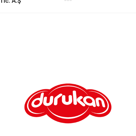
Tic. A.Ş
Next
project: