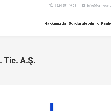
0224 251 49 03
info@formess.c
Hakkımızda
Sürdürülebilirlik
Faali
 Tic. A.Ş.